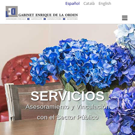
Español
Català
English
SERVICIOS
Asesoramiento y Vinculación
con el Sector Público